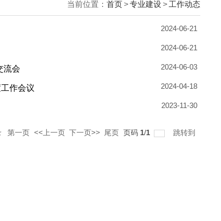
当前位置：
首
论证会
评审会
电子商务专业建设交流会
委员会 2024年度工作会议
页
14
记录
总共
5
记录
第一页
<<上一页
下一页>>
尾