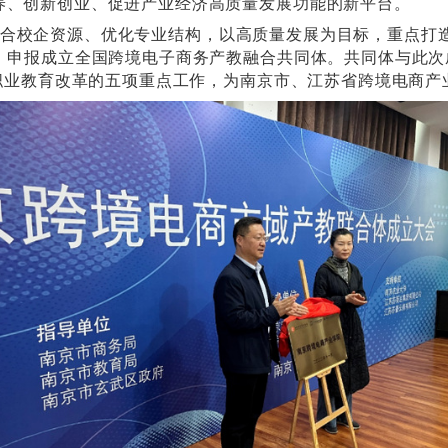
贯彻落实二十大精神
“发展数字贸易，加快建设贸易
示的重要举措。联合体在南京市教育局、南京市商务
牵头成立，联合了南京近50多家知名企业、高校、
商人才培养、创新创业、促进产业经济高质量发展
展需求，整合校企资源、优化专业结构，以高质量发
及知名企业，申报成立全国跨境电子商务产教融合共
”为平台推动职业教育改革的五项重点工作，为南京