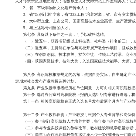
（一）全面贯彻党的教育方针，具有良好的政治素质
（二）原则上应具有副高及以上职称，或取得高级技
（三）本人或所在单位与推荐学校有产教合作基础；
（四）身体健康，初聘年龄一般不超过57周岁。国
（五）具备以下资质之一者，予以优先选聘：
1、省、市级“技能大师”“大工匠”“工匠”；省、
人才传承示范基地负责人；省级乡土人才大师示范工作室
2、省、市级非物质文化遗产传承人；
3、省“双创计划”专家；省“333工程”培养对象；
4、大中型企业、上市公司、国家高新技术企业高管
5、与上述称号相当的人才。
第七条 具备以下条件之一者，可予以破格选聘。
（一）近五年，获得省部级以上科技奖、社科奖（排
（二）近五年，主持所在单位与高校开展产教合作项
（三）在创新创优、技术攻关、授艺带徒、传统工艺
（四）获国家级技术、技能大奖，入选国家级技术能