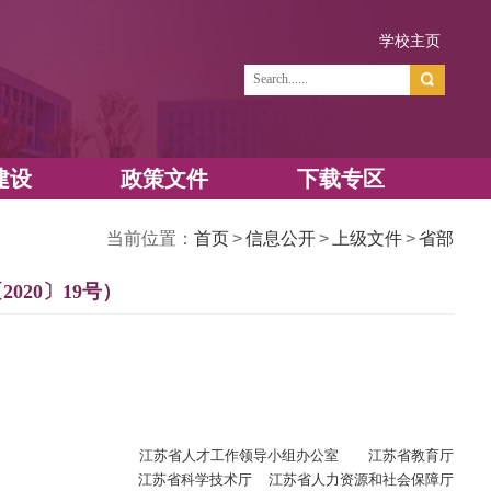
学
资源建设
政策文件
当前位置：
首页
>
知 （苏教职〔2020〕19号）
览次数：
2085