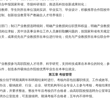
自主确定产业教授岗位需求，报送江苏省产业教授（高职类）选聘
关高职院校提出申请（限申请1所学校）。相关高职院校对申报者
进行遴选，将结果进行公示、发布，并为入选者颁发江苏省产业教
月内与产业教授签订聘任合同，明确双方权责。
第四章
工作职责
背景和岗位特点，至少完成以下职责中的三条：
作高职院校教研活动不少于4次；
学质量诊断，基于企业技术技能发展现状，对相关教学内容提出改
开设一门课时数不少于30学时的专业课程（含实训指导）；
科技攻关，联合申报国家和省、市级科研项目，推进高科技创新成
安排合作院校教师、学生到所在单位顶岗实训、毕业实习、毕业设
实施现代学徒制、创新创业教育等产教融合人才培养项目；
授聘用的责任部门；制订产业教授选聘细则，明确产业教授岗位职
发放产业教授岗位津贴，其中涉及事业单位工作人员兼职取酬问题
师联合研究攻关，成果优先在产业教授所在单位进行转化；优先与