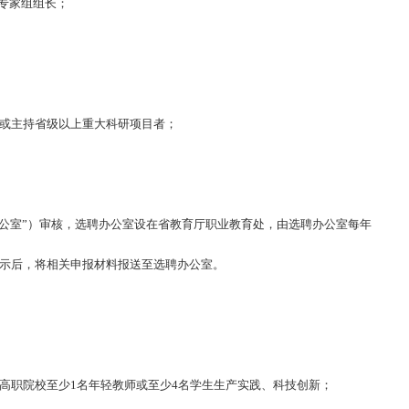
宽至66周岁；
级“技能大师工作室”领办人；省、市级“有突出贡献技师”；正高级
才；省级以上职业技能竞赛专家组组长；
产生重大社会经济效益，或主持省级以上重大科研项目者；