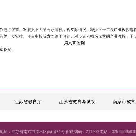
设；
教育服务；
教授；支持产业教授参与高职院校人才培养、科学研究，支持科技
实践平台和条件，创造条件吸纳合作院校优秀毕业生在本单位就业
第五章 考核管理
考核和期满考核分别于聘期满两年和聘期结束时进行。考核内容包
制订考核管理办法，吸纳政府、行业、企业、研究机构等社会专业
院校对其进行约谈，并要求整改。整改半年后考核仍不合格者，由
院校申请、选聘办公室批准，可直接续聘。期满考核不合格者，五
关系：
；
誉的。