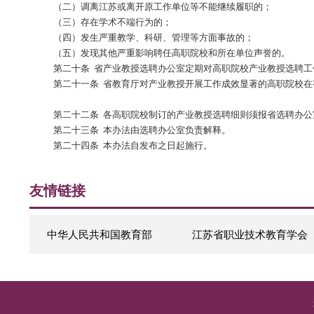
（四）与产业教授所在单位推进产教深度融合平台建
（五）为产业教授所在单位员工提供技术培训和继续
（六）推荐优秀毕业生到产业教授所在单位就业。
第十四条 产业教授所在单位职责：
（一）强化社会责任，支持符合条件的人选申报产业
（二）为产业教授指导高职院校教师、学生提供实习
第十五条 产业教授实施中期考核和期满考核。中期
第十六条 中期考核由高职院校开展实施。高职院校
第十七条 产业教授中期考核不合格者，由聘任高职
第十八条 期满考核优秀且符合申报条件的，经高职
第十九条 产业教授有下列情形之一，自动解除聘任
（一）身体健康原因难以履职的；
（二）调离江苏或离开原工作单位等不能继续履职的
（三）存在学术不端行为的；
（四）发生严重教学、科研、管理等方面事故的；
（五）发现其他严重影响聘任高职院校和所在单位声