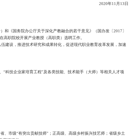
江苏省人才工作
江苏省科学技术厅
选聘办法
》（国发〔2019〕4号）和《国务院办公厅关于深化产教融合的
下简称“省四部门”）联合在高职院校开展产业教授（高职类）选
强高职院校“双师型”师资队伍建设，推进技术研究和成果转化，促
双创计划”、“333工程”、“科技企业家培育工程”及各类技能、