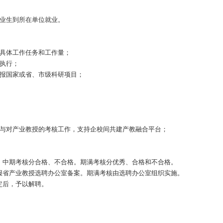
办公室（以下简称“选聘办公室”）审核，选聘办公室设在省教育厅
进行评审，并在评审结果公示后，将相关申报材料报送至选聘办公室
授聘书。
进建议，以导师身份指导高职院校至少1名年轻教师或至少4名学
果转化；
计，积极推荐合作院校毕业生到所在单位就业。
责和权益，明确产业教授具体工作任务和工作量；
的，按国家和省有关规定执行；
产业教授所在单位联合申报国家或省、市级科研项目；